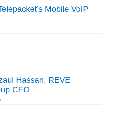
elepacket’s Mobile VoIP
ezaul Hassan, REVE
oup CEO
s