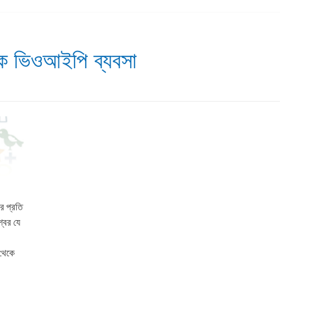
 হোক ভিওআইপি ব্যবসা
র প্রতি
বের যে
 থেকে