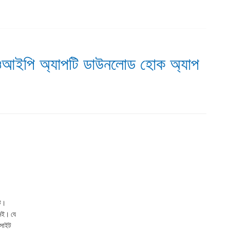
িওআইপি অ্যাপটি ডাউনলোড হোক অ্যাপ
টে।
েই। যে
বসাইট