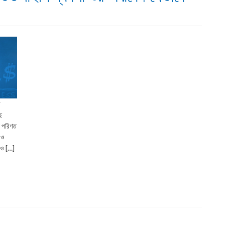
ে
ে
য় পরিণত
 ও
ড়াও […]